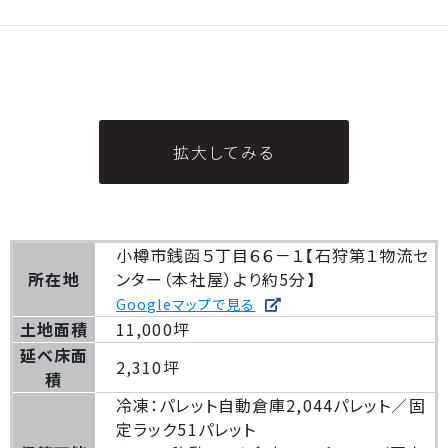
拡大してみる
小樽市銭函５丁目６６－１
【石狩第１物流セ
所在地
ンター（本社屋）より約5分】
Googleマップで見る
土地面積
11,000坪
延べ床面
2,310坪
積
冷凍：パレット自動倉庫2,044パレット／固
定ラック51パレット