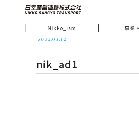
Nikko_ism
事業
2020.03.16
nik_ad1