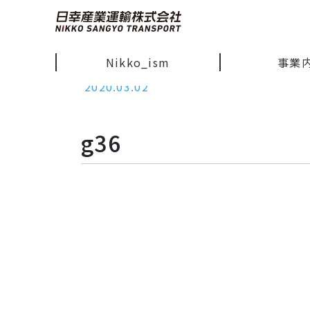
Nikko_ism
事業
2020.03.02
g36