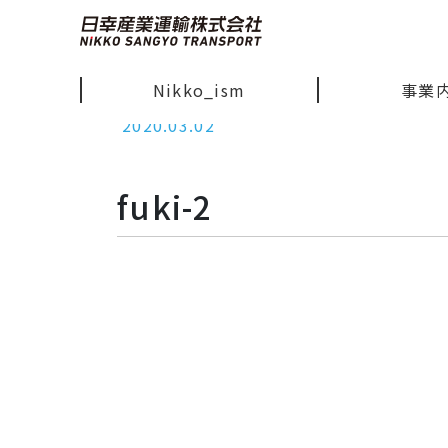
Nikko_ism
事業
2020.03.02
fuki-2